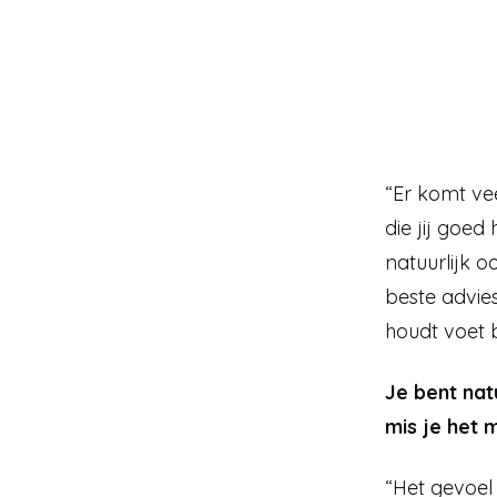
“Er komt vee
die jij goed
natuurlijk o
beste advies 
houdt voet b
Je bent nat
mis je het 
“Het gevoel 