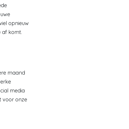
de 
euwe 
wiel opnieuw 
 af komt. 
gere maand 
erke 
cial media 
accounts heb ik al snel een fijne klantenkring opgebouwd die echt voor onze 