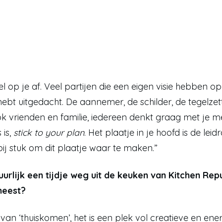
l op je af. Veel partijen die een eigen visie hebben op
 hebt uitgedacht. De aannemer, de schilder, de tegelzett
ok vrienden en familie, iedereen denkt graag met je me
is, 
stick to your plan
. Het plaatje in je hoofd is de leid
ij stuk om dit plaatje waar te maken.”
uurlijk een tijdje weg uit de keuken van Kitchen Repu
meest?
van ‘thuiskomen’, het is een plek vol creatieve en ener