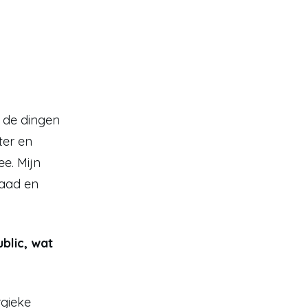
 de dingen 
er en 
e. Mijn 
raad en 
blic, wat 
gieke 