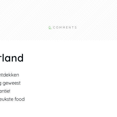
0
COMMENTS
rland
ontdekken 
g geweest 
tie! 
ukste food 