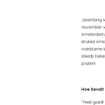
Jarenlang w
november wis
Amsterdam. 
drukke Amst
voedzame sna
steeds beke
praten! 
Hoe bevalt 
“Heel goed! 