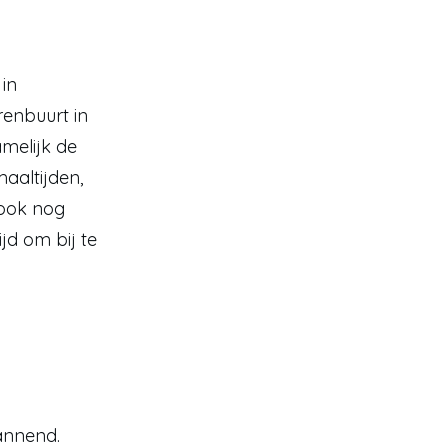
in 
enbuurt in 
melijk de 
altijden, 
ook nog 
d om bij te 
annend. 